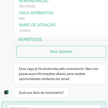
REMUNERAÇÃO
R$3700,00
VAGA AFIRMATIVA
Não
RAMO DE ATUAÇÃO
Jurídico
BENEFÍCIOS
a combinar
Mais detalhes
DESCRIÇÃO
- Realizar análise e conferência das 
informações, subsídios fornecidos pelo 
Essa vaga já foi encerrada pelo contratante. Mas nos
cliente e documentação disponível, para 
passe suas informações abaixo para receber
elaboração das peças de defesa;

oportunidades similares por email.
- Garantir o cumprimento dos prazos e a 
correta inserção das peças e anexos nos 
Qual sua data de nascimento?
sistemas internos e do cliente;

- Acompanhar e controlar o andamento 