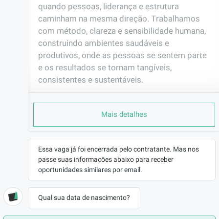
quando pessoas, liderança e estrutura 
caminham na mesma direção. Trabalhamos 
com método, clareza e sensibilidade humana, 
construindo ambientes saudáveis e 
produtivos, onde as pessoas se sentem parte 
e os resultados se tornam tangíveis, 
consistentes e sustentáveis.
EMPRESA
Legacy RH
Mais detalhes
LOCALIZAÇÃO
Porto Alegre/RS
Essa vaga já foi encerrada pelo contratante. Mas nos
CONTRATO
passe suas informações abaixo para receber
Prestador de Serviços (PJ)
oportunidades similares por email.
REMUNERAÇÃO
de R$2000,00 até R$3000,00
Qual sua data de nascimento?
VAGA AFIRMATIVA
Não