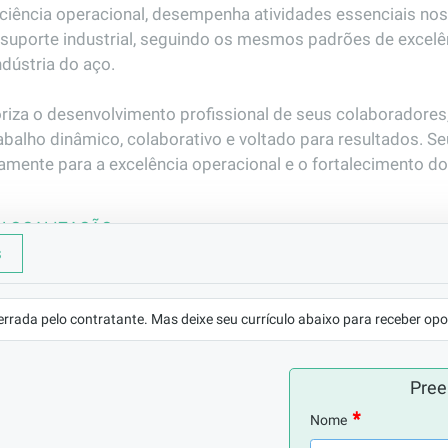
iciência operacional, desempenha atividades essenciais nos
e suporte industrial, seguindo os mesmos padrões de excel
ndústria do aço.

riza o desenvolvimento profissional de seus colaboradore
abalho dinâmico, colaborativo e voltado para resultados. S
tamente para a excelência operacional e o fortalecimento do 
LOCALIZAÇÃO
s
Marituba/PA
REMUNERAÇÃO
VAGA AFIRMATIVA
RAMO DE 
a combinar
Não
Outros
errada pelo contratante. Mas deixe seu currículo abaixo para receber opo
Pree
l com a função;Vale-alimentação;Vale-transporte;Oportunidade de cresci
Nome