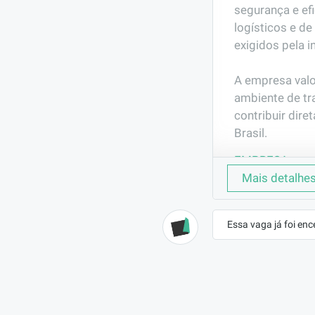
segurança e ef
logísticos e d
exigidos pela i
A empresa valo
ambiente de tr
contribuir dire
Brasil.
EMPRESA
Aço Brasil
Mais detalhe
CONTRATO
CLT (Efetivo)
Essa vaga já foi enc
BENEFÍCIOS
Oferecemos:
Salário compatíve
DESCRIÇÃO