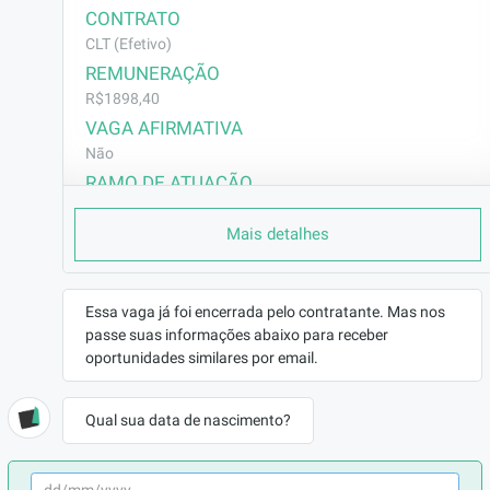
CONTRATO
CLT (Efetivo)
REMUNERAÇÃO
R$1898,40
VAGA AFIRMATIVA
Não
RAMO DE ATUAÇÃO
Outros
Mais detalhes
BENEFÍCIOS
a combinar
DESCRIÇÃO
Essa vaga já foi encerrada pelo contratante. Mas nos
passe suas informações abaixo para receber
Estamos em busca de Ajudante Geral para 
oportunidades similares por email.
trabalhar em nossa importadora, responsável 
pelo recebimento, armazenamento e 
Qual sua data de nascimento?
organização de mercadorias no estoque. O 
candidato ideal deve ser proativo, ter 
disposição física e ser capaz de realizar 