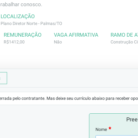
trabalhar conosco.
LOCALIZAÇÃO
Plano Diretor Norte - Palmas/TO
REMUNERAÇÃO
VAGA AFIRMATIVA
RAMO DE 
R$1412,00
Não
Construção Civ
s
astecimento de materiais fazendo carregamentos, executand
io na rotina do pedreiro ou oficial. Executar atividades de
errada pelo contratante. Mas deixe seu currículo abaixo para receber opo
iência. ; Desejável Alfabetização
Pree
Nome