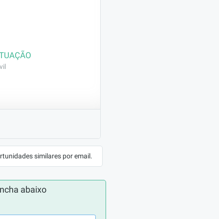
ATUAÇÃO
il
o a limpeza e demais 
 força.
rtunidades similares por email.
ncha abaixo