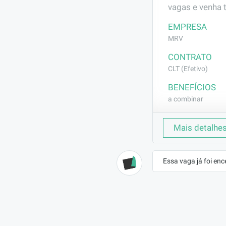
vagas e venha 
EMPRESA
MRV
CONTRATO
CLT (Efetivo)
BENEFÍCIOS
a combinar
DESCRIÇÃO
Mais detalhe
Auxiliar no ab
demandas de apo
Essa vaga já foi enc
REQUISITOS
Não exige exper