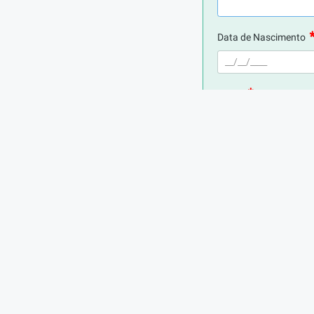
Data de Nascimento
E-mail
Telefone
Digite seu CPF
Cidade de Residência