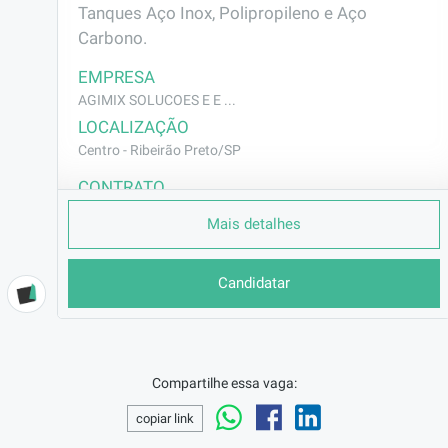
Tanques Aço Inox, Polipropileno e Aço 
Carbono.
EMPRESA
AGIMIX SOLUCOES E E ...
LOCALIZAÇÃO
Centro - Ribeirão Preto/SP
CONTRATO
CLT (Efetivo)
Mais detalhes
REMUNERAÇÃO
a combinar
Candidatar
VAGA AFIRMATIVA
Não
RAMO DE ATUAÇÃO
Indústria/Siderurgia/Mineração
Compartilhe essa vaga:
BENEFÍCIOS
copiar link
Vale Alimentação
AJUDA DE CUSTO