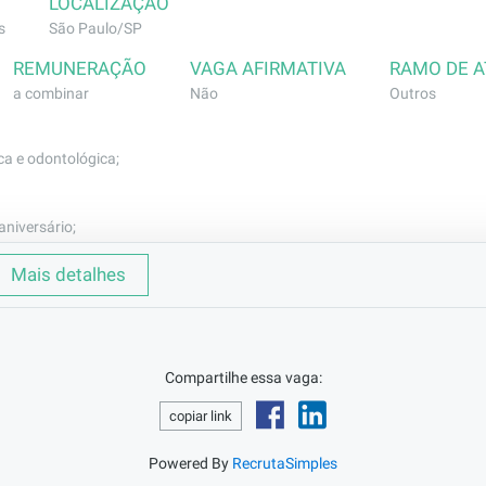
LOCALIZAÇÃO
s
São Paulo/SP
REMUNERAÇÃO
VAGA AFIRMATIVA
RAMO DE 
a combinar
Não
Outros
ca e odontológica;
aniversário;
SC;
Mais detalhes
ca de um(a) Analista de Benefícios Júnior para atuar dire
Compartilhe essa vaga:
orte estratégico ao RH e aos colaboradores dos clientes.
oativo e comprometido com excelência no atendimento, gar
copiar link
itiva na gestão dos benefícios corporativos.

Powered By
RecrutaSimples