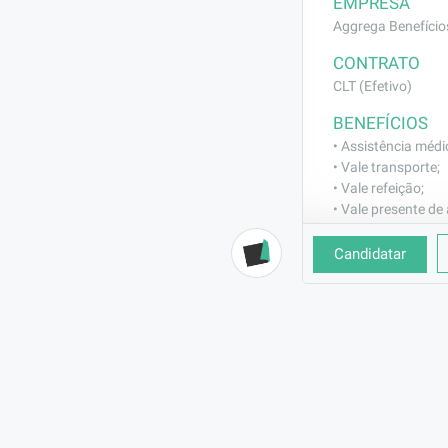
EMPRESA
Aggrega Benefício
CONTRATO
CLT (Efetivo)
BENEFÍCIOS
• Assistência médi
• Vale transporte;
• Vale refeição;
• Vale presente de 
• TotalPass;
• Parceria com SE
Candidatar
• Seguro de vida.
DESCRIÇÃO
Estamos em bus
oferecendo sup
organizado, pr
experiência pos