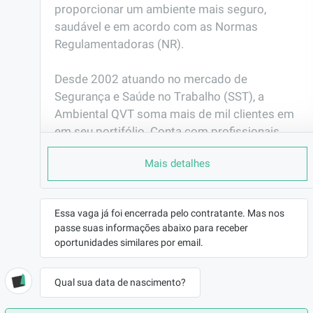
proporcionar um ambiente mais seguro, 
saudável e em acordo com as Normas 
Regulamentadoras (NR).

Desde 2002 atuando no mercado de 
Segurança e Saúde no Trabalho (SST), a 
Ambiental QVT soma mais de mil clientes em 
em seu portifólio. Conta com profissionais 
especializados, equipamentos certificados e 
Mais detalhes
calibrados, sistemas integrados de gestão e 
uma ampla rede de parceiros em todo o país.
EMPRESA
Essa vaga já foi encerrada pelo contratante. Mas nos
Ambiental Qualidade ...
passe suas informações abaixo para receber
oportunidades similares por email.
LOCALIZAÇÃO
Lençóis Paulista/SP
Qual sua data de nascimento?
CONTRATO
CLT (Efetivo)