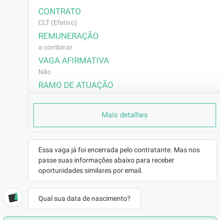
CONTRATO
CLT (Efetivo)
REMUNERAÇÃO
a combinar
VAGA AFIRMATIVA
Não
RAMO DE ATUAÇÃO
Outros
BENEFÍCIOS
Mais detalhes
Alimentação
Refeição
Vale Transporte
Essa vaga já foi encerrada pelo contratante. Mas nos
Plano de Saúde
passe suas informações abaixo para receber
Plano Odontológico
oportunidades similares por email.
Total Pass (Academias e Correlatos)
DESCRIÇÃO
Qual sua data de nascimento?
Estamos em busca de um(a) profissional com 