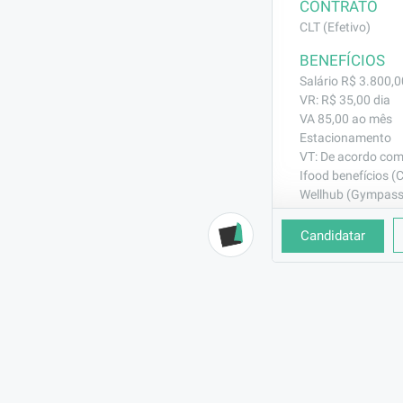
CONTRATO
CLT (Efetivo)
BENEFÍCIOS
Salário R$ 3.800,0
VR: R$ 35,00 dia
VA 85,00 ao mês
Estacionamento
VT: De acordo com
Ifood benefícios (
Wellhub (Gympass
Seguro de Vida
Plano odontológic
Candidatar
Horário: Segunda 
DESCRIÇÃO
Estamos Contra
📍 Local: Pinhe
🎯 Principais R