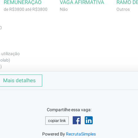
REMUNERAÇÃO
VAGA AFIRMATIVA
RAMO D
de R$3800 até R$3800
Não
Outros
0
 utilização
Colab)
)
o e médico após período de experiência
Mais detalhes
a sexta das 08 as 17h
tando | Analista Junior – Gestão de Ativos Imobilizados

Compartilhe essa vaga:
iros | Modelo Presencial

copiar link
Powered By
RecrutaSimples
esponsabilidades:
