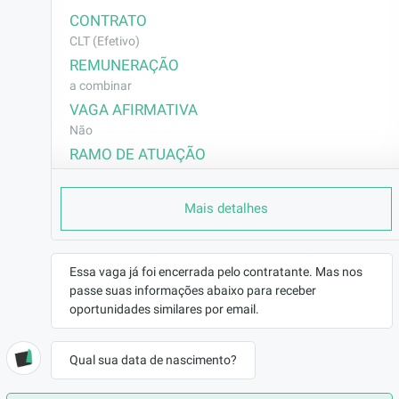
CONTRATO
CLT (Efetivo)
REMUNERAÇÃO
a combinar
VAGA AFIRMATIVA
Não
RAMO DE ATUAÇÃO
Outros
BENEFÍCIOS
Mais detalhes
- Plano de Saúde, Odontológico e Resgate
- Vale-Refeição e Alimentação
- Seguro de Vida
Essa vaga já foi encerrada pelo contratante. Mas nos
- Totalpass + Clude
passe suas informações abaixo para receber
- Day off de aniversário
oportunidades similares por email.
DESCRIÇÃO
Estamos em busca de um(a) Analista Jurídico 
Qual sua data de nascimento?
para atuar de forma estratégica no apoio às 