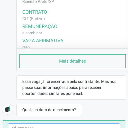
Ribeirão Preto/SP
CONTRATO
CLT (Efetivo)
REMUNERAÇÃO
a combinar
VAGA AFIRMATIVA
Não
RAMO DE ATUAÇÃO
Mais detalhes
Indústria/Siderurgia/Mineração
BENEFÍCIOS
a combinar
Essa vaga já foi encerrada pelo contratante. Mas nos
passe suas informações abaixo para receber
DESCRIÇÃO
oportunidades similares por email.
ROTINA RH

Qual sua data de nascimento?
CONTRATACAO ADMISSAO

FOLHA PAGAMENTO