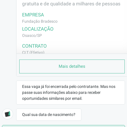
gratuita e de qualidade a milhares de pessoas
EMPRESA
Fundação Bradesco
LOCALIZAÇÃO
Osasco/SP
CONTRATO
CLT (Efetivo)
REMUNERAÇÃO
Mais detalhes
a combinar
VAGA AFIRMATIVA
Não
Essa vaga já foi encerrada pelo contratante. Mas nos
RAMO DE ATUAÇÃO
passe suas informações abaixo para receber
Tecnologia da Informação
oportunidades similares por email.
BENEFÍCIOS
a combinar
Qual sua data de nascimento?
DESCRIÇÃO