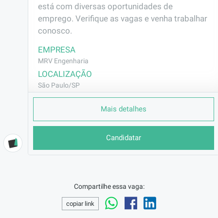
está com diversas oportunidades de 
emprego. Verifique as vagas e venha trabalhar 
conosco.
EMPRESA
MRV Engenharia
LOCALIZAÇÃO
São Paulo/SP
CONTRATO
Mais detalhes
CLT (Efetivo)
REMUNERAÇÃO
Candidatar
R$2801,98
VAGA AFIRMATIVA
Não
RAMO DE ATUAÇÃO
Compartilhe essa vaga:
Construção Civil
copiar link
BENEFÍCIOS
Vale Transporte