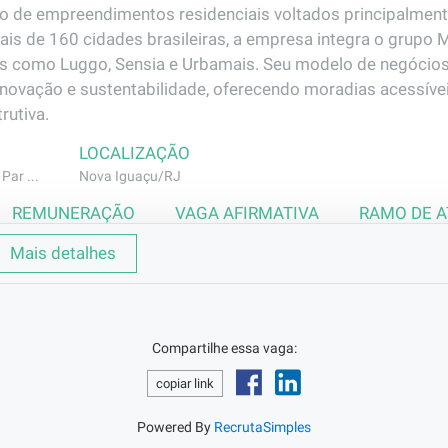
o de empreendimentos residenciais voltados principalmente 
is de 160 cidades brasileiras, a empresa integra o grup
s como Luggo, Sensia e Urbamais. Seu modelo de negócios
inovação e sustentabilidade, oferecendo moradias acessívei
rutiva.
LOCALIZAÇÃO
Par ...
Nova Iguaçu/RJ
REMUNERAÇÃO
VAGA AFIRMATIVA
RAMO DE 
R$2854,34
Não
Construção Civ
Mais detalhes
lmoço oferecidos diariamente no canteiro de obras.
Compartilhe essa vaga:
o Projeto e executar armação conforme projeto. Montar viga 
copiar link
 montagem.
Powered By
RecrutaSimples