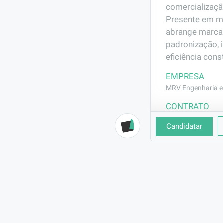
comercializaçã
Presente em ma
abrange marca
padronização, 
eficiência const
EMPRESA
MRV Engenharia e 
CONTRATO
CLT (Efetivo)
Candidatar
BENEFÍCIOS
Vale Transporte
Café da manhã e a
DESCRIÇÃO
Fazer leitura d
corte, dobra e
REQUISITOS