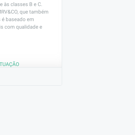
às classes B e C. 
o MRV&CO, que também 
 é baseado em 
s com qualidade e 
ATUAÇÃO
il
e posicionar: Faz 