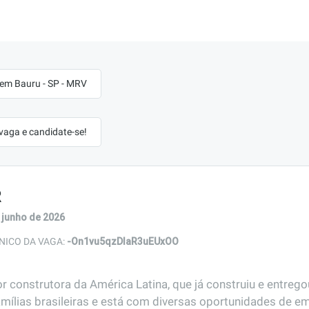
m Bauru - SP - MRV
 vaga e candidate-se!
R
 junho de 2026
-On1vu5qzDIaR3uEUxOO
NICO DA VAGA:
r construtora da América Latina, que já construiu e entreg
amílias brasileiras e está com diversas oportunidades de em