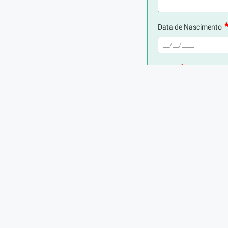
Data de Nascimento
E-mail
Telefone
Digite seu CPF
Cidade de Residência