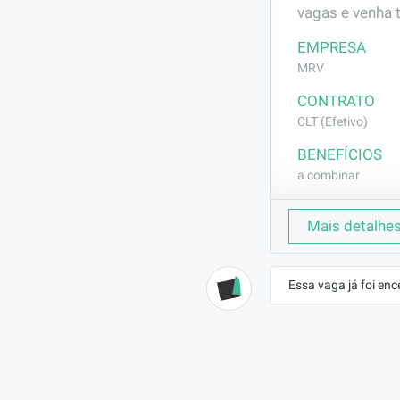
vagas e venha 
EMPRESA
MRV
CONTRATO
CLT (Efetivo)
BENEFÍCIOS
a combinar
DESCRIÇÃO
Mais detalhe
Fazer leitura d
corte, dobra 
Essa vaga já foi enc
REQUISITOS
Experiência co