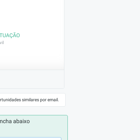
ATUAÇÃO
il
e posicionar: Faz 
rtunidades similares por email.
ncha abaixo