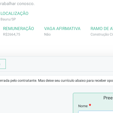
trabalhar conosco.
LOCALIZAÇÃO
Bauru/SP
REMUNERAÇÃO
VAGA AFIRMATIVA
RAMO DE 
R$2664,75
Não
Construção Civ
s
o Projeto e executar armação conforme projeto. Montar viga 
e montagem
errada pelo contratante. Mas deixe seu currículo abaixo para receber opo
mo armador. Desejável alfabetização.
Pree
Nome