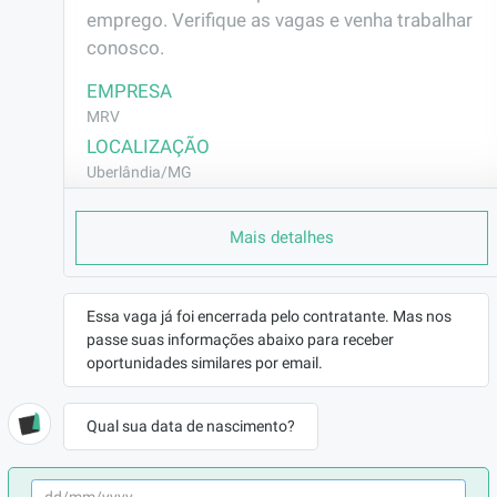
emprego. Verifique as vagas e venha trabalhar 
conosco.
EMPRESA
MRV
LOCALIZAÇÃO
Uberlândia/MG
CONTRATO
Mais detalhes
CLT (Efetivo)
REMUNERAÇÃO
R$2136,50
Essa vaga já foi encerrada pelo contratante. Mas nos
VAGA AFIRMATIVA
passe suas informações abaixo para receber
Não
oportunidades similares por email.
RAMO DE ATUAÇÃO
Construção Civil
Qual sua data de nascimento?
BENEFÍCIOS
Vale Transporte
Seguro de Vida