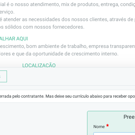
ial é o nosso atendimento, mix de produtos, entrega, condi
rviço.

 atender as necessidades dos nossos clientes, através de p
os sólidos com nossos fornecedores.
ALHAR AQUI
scimento, bom ambiente de trabalho, empresa transparente
ores e que da oportunidade de crescimento interno.
LOCALIZAÇÃO
 A ...
Jardim José Bonifácio - São João de Meriti/RJ
s
REMUNERAÇÃO
VAGA AFIRMATIVA
RAMO DE 
a combinar
Não
Administração
errada pelo contratante. Mas deixe seu currículo abaixo para receber opo
Pree
te Administrativo

Nome