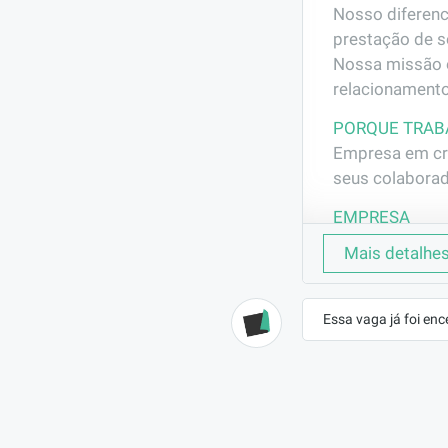
Nosso diferenc
prestação de se
Nossa missão é
relacionament
PORQUE TRAB
Empresa em cre
seus colaborad
EMPRESA
America Atacadista
Mais detalhe
CONTRATO
CLT (Efetivo)
Essa vaga já foi enc
BENEFÍCIOS
a combinar
DESCRIÇÃO
VAGA: Assisten