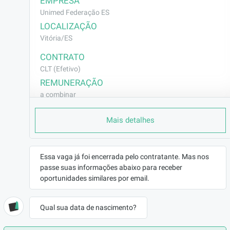
EMPRESA
Unimed Federação ES
LOCALIZAÇÃO
Vitória/ES
CONTRATO
CLT (Efetivo)
REMUNERAÇÃO
a combinar
VAGA AFIRMATIVA
Mais detalhes
Não
RAMO DE ATUAÇÃO
Outros
Essa vaga já foi encerrada pelo contratante. Mas nos
BENEFÍCIOS
passe suas informações abaixo para receber
a combinar
oportunidades similares por email.
DESCRIÇÃO
• Rotinas administrativas envolvendo 
Qual sua data de nascimento?
indicadores, chamados e procedimentos;
