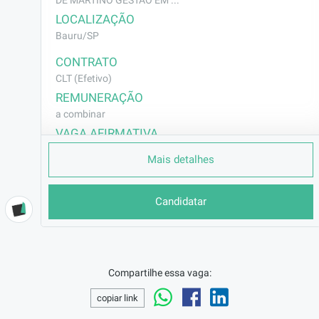
DE MARTINO GESTAO EM ...
LOCALIZAÇÃO
Bauru/SP
CONTRATO
CLT (Efetivo)
REMUNERAÇÃO
a combinar
VAGA AFIRMATIVA
Não
Mais detalhes
RAMO DE ATUAÇÃO
Outros
Candidatar
BENEFÍCIOS
Vale Alimentação+ plano de saúde e odontológico
DESCRIÇÃO
Revisar documentos fiscais de compra de 
Compartilhe essa vaga:
mercadorias e serviços contratados 
copiar link
verificando a idoneidade do documento, 