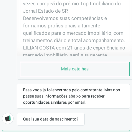
vezes campeã do prêmio Top Imobiliário do 
Jornal Estado de SP.

Desenvolvemos suas competências e 
formamos profissionais altamente 
qualificados para o mercado imobiliário, com 
treinamentos diário e total acompanhamento. 

LILIAN COSTA com 21 anos de experiência no 
mercado imobiliário, será sua gerente 
dedicada e te ensinará e auxiliará nas 
Mais detalhes
tratativas de vendas, bem como na dinâmica 
do trabalho diariamente,  a fim de que possa 
obter ganhos expressivos em pouco tempo.
Essa vaga já foi encerrada pelo contratante. Mas nos
PORQUE TRABALHAR AQUI
passe suas informações abaixo para receber
oportunidades similares por email.
Treinamentos e capacitação.

Plano de carreira.

Altos ganhos.

Qual sua data de nascimento?
Aprenda uma nova profissão e mude de vida.
