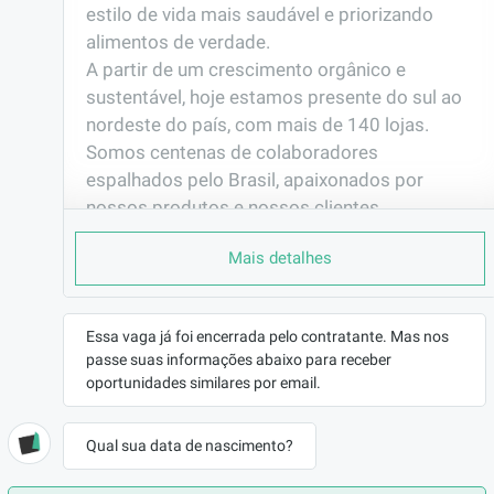
estilo de vida mais saudável e priorizando 
alimentos de verdade. 

A partir de um crescimento orgânico e 
sustentável, hoje estamos presente do sul ao 
nordeste do país, com mais de 140 lojas.

Somos centenas de colaboradores 
espalhados pelo Brasil, apaixonados por 
nossos produtos e nossos clientes, 
sustentando e realizando a missão da marca 
Mais detalhes
com muito amor.

Somos apaixonados pelo que fazemos. 
Acreditamos que desta maneira nos 
Essa vaga já foi encerrada pelo contratante. Mas nos
realizamos, contagiamos e motivamos todos 
passe suas informações abaixo para receber
que se relacionam conosco.

oportunidades similares por email.
Venha você também fazer parte da Família 
Mini Kalzone.
Qual sua data de nascimento?
EMPRESA