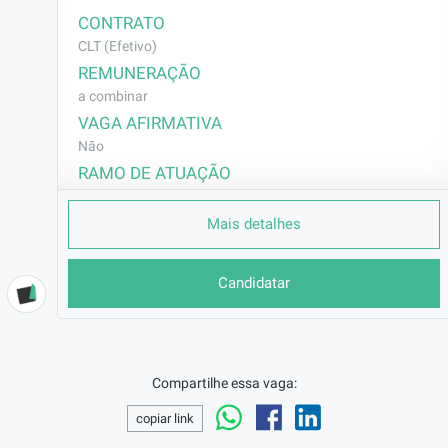
CONTRATO
CLT (Efetivo)
REMUNERAÇÃO
a combinar
VAGA AFIRMATIVA
Não
RAMO DE ATUAÇÃO
Outros
Mais detalhes
BENEFÍCIOS
Vale Transporte
Convênio Medico
Candidatar
Totalpass
Seguro de Vida
Flash (Cesta Basica)// Gamificação
DESCRIÇÃO
Compartilhe essa vaga:
Auxiliar de almoxarifado • CLT • Presencial

copiar link