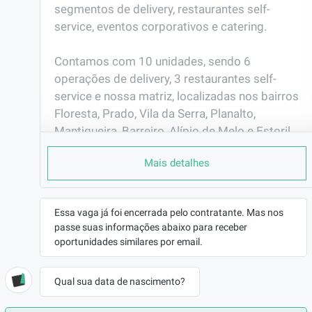
segmentos de delivery, restaurantes self-
service, eventos corporativos e catering.

Contamos com 10 unidades, sendo 6 
operações de delivery, 3 restaurantes self-
service e nossa matriz, localizadas nos bairros 
Floresta, Prado, Vila da Serra, Planalto, 
Mantiqueira, Barreiro, Alípio de Melo e Estoril, 
em Belo Horizonte.

Mais detalhes
Valorizamos pessoas comprometidas, que 
buscam crescimento profissional e desejam 
Essa vaga já foi encerrada pelo contratante. Mas nos
fazer parte de uma empresa sólida, em 
passe suas informações abaixo para receber
constante expansão e focada na excelência do 
oportunidades similares por email.
atendimento e da qualidade.
EMPRESA
Qual sua data de nascimento?
Ambrozini