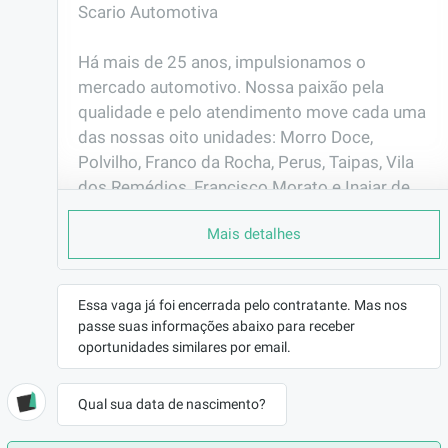
Scario Automotiva

Há mais de 25 anos, impulsionamos o 
mercado automotivo. Nossa paixão pela 
qualidade e pelo atendimento move cada uma 
das nossas oito unidades: Morro Doce, 
Polvilho, Franco da Rocha, Perus, Taipas, Vila 
dos Remédios, Francisco Morato e Inajar de 
Souza.

Mais detalhes
Somos a parceira estratégica em reposição 
automotiva, atuando com agilidade e 
Essa vaga já foi encerrada pelo contratante. Mas nos
excelência para garantir que mecânicos e 
passe suas informações abaixo para receber
consumidores encontrem sempre as 
oportunidades similares por email.
melhores soluções e produtos.

Qual sua data de nascimento?
Trabalhando com marcas de referência e em 
processos ágeis e transparentes, construímos 