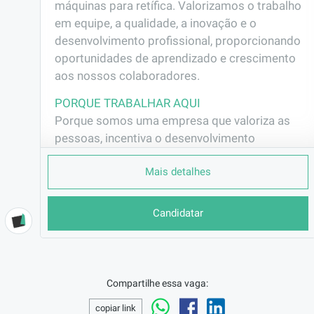
máquinas para retífica. Valorizamos o trabalho 
em equipe, a qualidade, a inovação e o 
desenvolvimento profissional, proporcionando 
oportunidades de aprendizado e crescimento 
aos nossos colaboradores.
PORQUE TRABALHAR AQUI
Porque somos uma empresa que valoriza as 
pessoas, incentiva o desenvolvimento 
profissional e reconhece os resultados 
Mais detalhes
alcançados. Aqui, cada colaborador tem a 
oportunidade de crescer, contribuir e fazer 
parte de uma equipe comprometida com a 
Candidatar
excelência.
EMPRESA
Italmicro Indústria ...
Compartilhe essa vaga:
LOCALIZAÇÃO
Jardim Virgínia - Itatiba/SP
copiar link