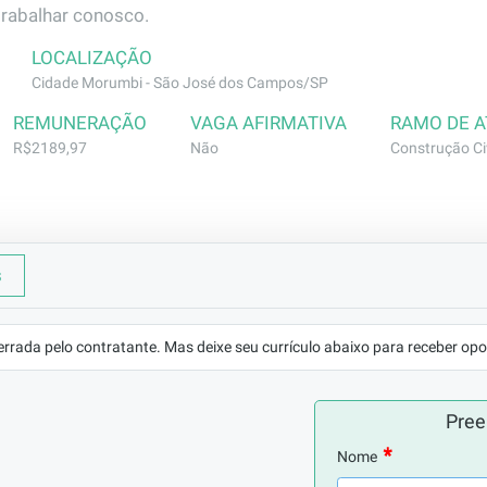
trabalhar conosco.
LOCALIZAÇÃO
Cidade Morumbi - São José dos Campos/SP
REMUNERAÇÃO
VAGA AFIRMATIVA
RAMO DE 
R$2189,97
Não
Construção Civ
s
rviços de limpeza, higienização de banheiros, manuseio de p
gerais.
errada pelo contratante. Mas deixe seu currículo abaixo para receber opo
riência.
Pree
Nome