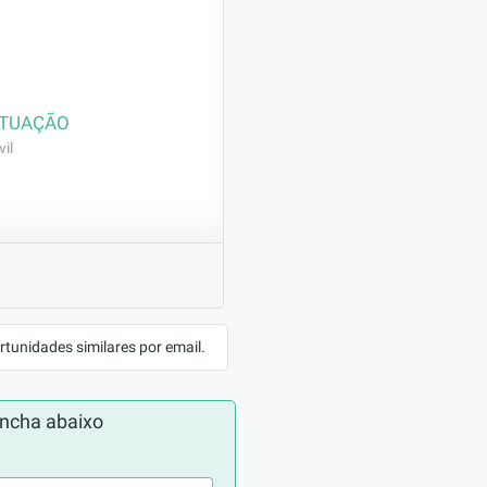
ATUAÇÃO
il
rodutos específicos 
rtunidades similares por email.
ncha abaixo