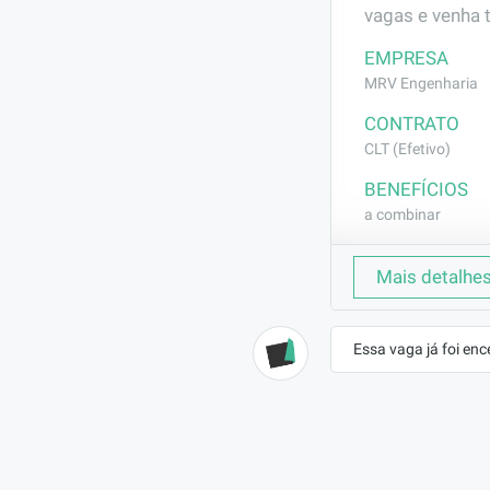
vagas e venha 
EMPRESA
MRV Engenharia
CONTRATO
CLT (Efetivo)
BENEFÍCIOS
a combinar
DESCRIÇÃO
Mais detalhe
Auxiliar nos se
para limpezas 
Essa vaga já foi enc
REQUISITOS
Não exige expe