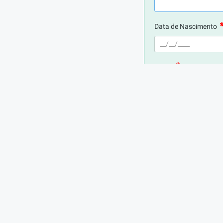
Data de Nascimento
E-mail
Telefone
Digite seu CPF
Cidade de Residência