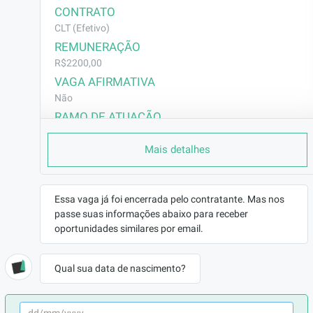
CONTRATO
CLT (Efetivo)
REMUNERAÇÃO
R$2200,00
VAGA AFIRMATIVA
Não
RAMO DE ATUAÇÃO
Contabilidade/Financeiro
Mais detalhes
BENEFÍCIOS
a combinar
DESCRIÇÃO
Essa vaga já foi encerrada pelo contratante. Mas nos
passe suas informações abaixo para receber
Lançamento e conferência de notas fiscais de 
oportunidades similares por email.
entrada e saída.

Organização e controle de documentos fiscais 
Qual sua data de nascimento?
, apoio na apuração de impostos ( ISS, 
Funrural , etc.) Emissão de guias e relatórios 
fiscais.
