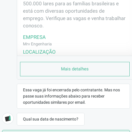
500.000 lares para as famílias brasileiras e 
está com diversas oportunidades de 
emprego. Verifique as vagas e venha trabalhar 
conosco.
EMPRESA
Mrv Engenharia
LOCALIZAÇÃO
Parque Santa Maria - Fortaleza/CE
Mais detalhes
CONTRATO
CLT (Efetivo)
REMUNERAÇÃO
Essa vaga já foi encerrada pelo contratante. Mas nos
R$1680,00
passe suas informações abaixo para receber
VAGA AFIRMATIVA
oportunidades similares por email.
Não
RAMO DE ATUAÇÃO
Qual sua data de nascimento?
Construção Civil
BENEFÍCIOS