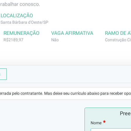
trabalhar conosco.
LOCALIZAÇÃO
Santa Bárbara d'Oeste/SP
REMUNERAÇÃO
VAGA AFIRMATIVA
RAMO DE 
R$2189,97
Não
Construção Civ
s
rviços de limpeza, higienização de banheiros, manuseio de p
gerais.
errada pelo contratante. Mas deixe seu currículo abaixo para receber opo
Pree
Nome