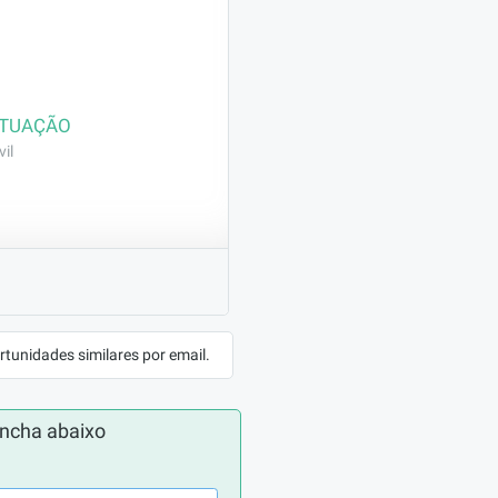
ATUAÇÃO
il
rodutos específicos 
rtunidades similares por email.
ncha abaixo