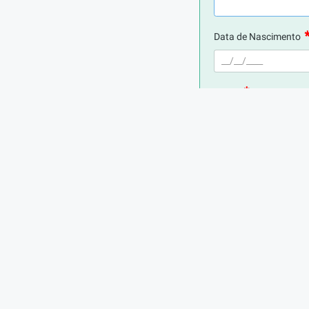
Data de Nascimento
E-mail
Telefone
Digite seu CPF
Cidade de Residência