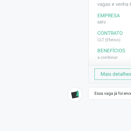
vagas e venha 
EMPRESA
MRV
CONTRATO
CLT (Efetivo)
BENEFÍCIOS
a combinar
DESCRIÇÃO
Mais detalhe
Auxiliar nos se
para limpezas 
Essa vaga já foi enc
REQUISITOS
N/A