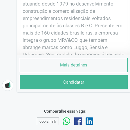
atuando desde 1979 no desenvolvimento, 
construção e comercialização de 
empreendimentos residenciais voltados 
principalmente às classes B e C. Presente em 
mais de 160 cidades brasileiras, a empresa 
integra o grupo MRV&CO, que também 
abrange marcas como Luggo, Sensia e 
Urbamais. Seu modelo de negócios é baseado 
em padronização, inovação e sustentabilidade, 
Mais detalhes
oferecendo moradias acessíveis com 
qualidade e eficiência construtiva.
Candidatar
EMPRESA
MRV Engenharia e Par ...
LOCALIZAÇÃO
Campinas/SP
Compartilhe essa vaga:
CONTRATO
copiar link
CLT (Efetivo)