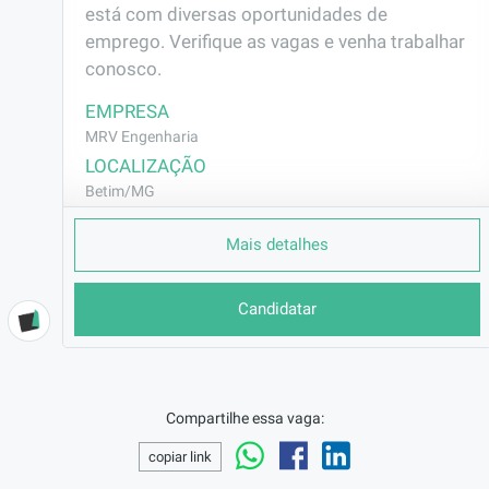
está com diversas oportunidades de 
emprego. Verifique as vagas e venha trabalhar 
conosco.
EMPRESA
MRV Engenharia
LOCALIZAÇÃO
Betim/MG
CONTRATO
Mais detalhes
CLT (Efetivo)
REMUNERAÇÃO
Candidatar
R$2631,20
VAGA AFIRMATIVA
Não
RAMO DE ATUAÇÃO
Compartilhe essa vaga:
Construção Civil
copiar link
BENEFÍCIOS
Vale Transporte