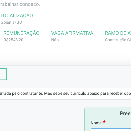
trabalhar conosco.
LOCALIZAÇÃO
Goiânia/GO
REMUNERAÇÃO
VAGA AFIRMATIVA
RAMO DE 
R$2543,20
Não
Construção Civ
s
ento de cerâmica conforme PES e leitura de especificaçõ
e o pedreiro mais é mais refinado, precisa conhecer mais 
errada pelo contratante. Mas deixe seu currículo abaixo para receber opo
mo azulejista/ceramista - comprovada em carteira. Caso não
ca por 3 meses como ajudante e é classificado mediante 
Pree
ção. Pode ser um pedreiro mais experiente com técnicas de c
betização  para leitura de projetos e especificações
Nome