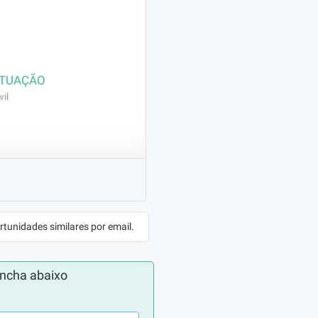
ATUAÇÃO
il
es. Tem os mesmo 
de acabamento.
rtunidades similares por email.
 tenha 
comprovação 
ncha abaixo
eramista.; 