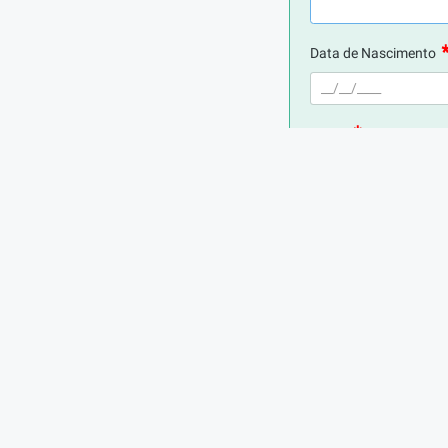
Data de Nascimento
E-mail
Telefone
Digite seu CPF
Cidade de Residência