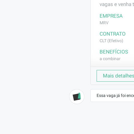
vagas e venha 
EMPRESA
MRV
CONTRATO
CLT (Efetivo)
BENEFÍCIOS
a combinar
DESCRIÇÃO
Mais detalhe
Fazer assentam
treinamento qu
Essa vaga já foi enc
REQUISITOS
Experiência co
comprovação fi
prática na fun
Necessário alfa