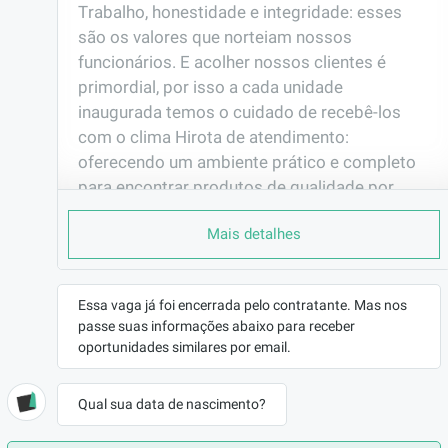
Trabalho, honestidade e integridade: esses 
são os valores que norteiam nossos 
funcionários. E acolher nossos clientes é 
primordial, por isso a cada unidade 
inaugurada temos o cuidado de recebê-los 
com o clima Hirota de atendimento: 
oferecendo um ambiente prático e completo 
para encontrar produtos de qualidade por 
ótimos preços. Sabe aquela sensação de 
Mais detalhes
comprar de olhos fechados?

Essa relação de carinho e respeito, aliada a 
busca incessante pela eficiência, é o nosso 
Essa vaga já foi encerrada pelo contratante. Mas nos
maior compromisso. Faz parte da nossa 
passe suas informações abaixo para receber
cultura priorizar as relações humanas, e este é 
oportunidades similares por email.
mais um motivo pelo qual fazemos questão 
de ter você aqui com a gente.

Qual sua data de nascimento?
Hirota Food Supermercados, uma relação de 
carinho e respeito com quem realmente 