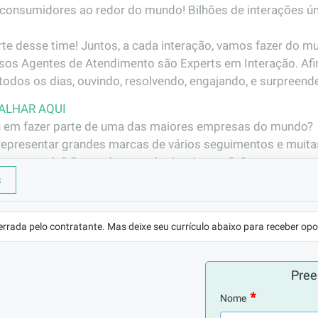
consumidores ao redor do mundo! Bilhões de interações únic
untos, a cada interação, vamos fazer do mundo um lugar melhor!                                                           
ssos Agentes de Atendimento são Experts em Interação. Afin
odos os dias, ouvindo, resolvendo, engajando, e surpreend
ALHAR AQUI
 em fazer parte de uma das maiores empresas do mundo?

epresentar grandes marcas de vários seguimentos e muitas
o mercado? Gosta de  tecnologia e inovação?

ano de carreira com possibilidade de crescimento antes me
s
esa.

errada pelo contratante. Mas deixe seu currículo abaixo para receber opo
so processo seletivo!

Pree
LOCALIZAÇÃO
São Paulo/SP
Nome