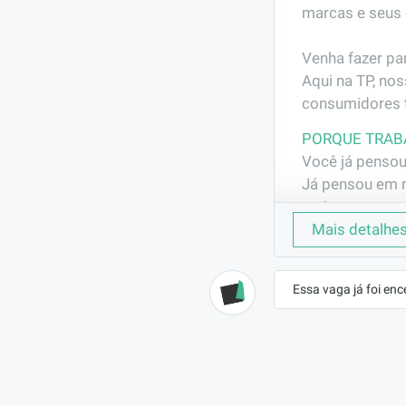
marcas e seus 
Venha fazer parte desse time! J
Aqui na TP, no
consumidores t
PORQUE TRAB
Você já pensou
Já pensou em r
mais crescem n
E ainda ter pl
Mais detalhe
meses de empr
Essa vaga já foi enc
Venha fazer nos
#VEMSERTP!
EMPRESA
TP