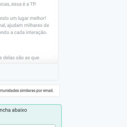
as, essa é a TP. 

                                            

al, ajudam milhares de 
endo a cada interação.
 delas são as que 
smo de completar 6 
rtunidades similares por email.
ncha abaixo