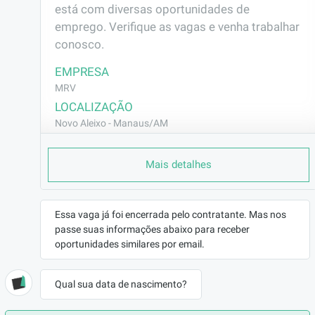
está com diversas oportunidades de 
emprego. Verifique as vagas e venha trabalhar 
conosco.
EMPRESA
MRV
LOCALIZAÇÃO
Novo Aleixo - Manaus/AM
CONTRATO
Mais detalhes
CLT (Efetivo)
REMUNERAÇÃO
R$2062,44
Essa vaga já foi encerrada pelo contratante. Mas nos
VAGA AFIRMATIVA
passe suas informações abaixo para receber
Não
oportunidades similares por email.
RAMO DE ATUAÇÃO
Engenharia
Qual sua data de nascimento?
BENEFÍCIOS
Vale Transporte