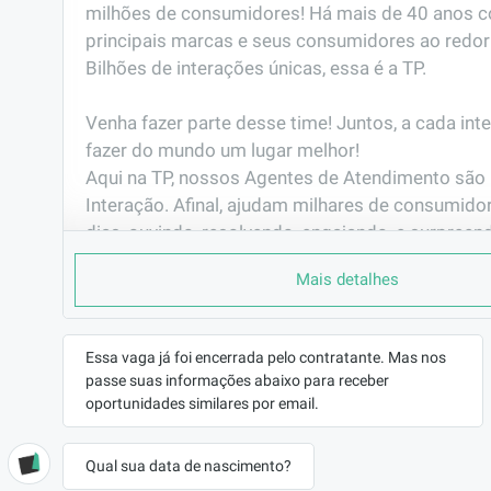
milhões de consumidores! Há mais de 40 anos c
principais marcas e seus consumidores ao redor
Bilhões de interações únicas, essa é a TP. 

Venha fazer parte desse time! Juntos, a cada int
fazer do mundo um lugar melhor!                                                                                                       

Aqui na TP, nossos Agentes de Atendimento são 
Interação. Afinal, ajudam milhares de consumidor
dias, ouvindo, resolvendo, engajando, e surpreen
interação.
Mais detalhes
PORQUE TRABALHAR AQUI
Você já pensou em fazer parte de uma das maio
do mundo?

Essa vaga já foi encerrada pelo contratante. Mas nos
passe suas informações abaixo para receber
Já pensou em representar grandes marcas de vár
oportunidades similares por email.
seguimentos e muitas delas são as que mais cre
mercado? Gosta de  tecnologia e inovação?

E ainda ter plano de carreira com possibilidade 
Qual sua data de nascimento?