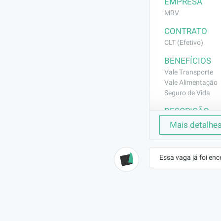
EMPRESA
MRV
CONTRATO
CLT (Efetivo)
BENEFÍCIOS
Vale Transporte
Vale Alimentação
Seguro de Vida
DESCRIÇÃO
Serviços de Car
Mais detalhe
REQUISITOS
Experiência co
Essa vaga já foi enc
fica por 3 mes
função. Necessá