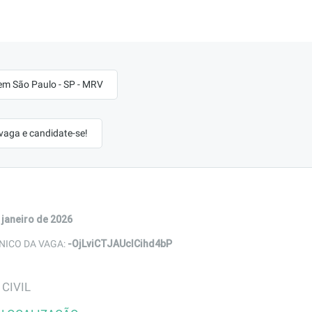
em São Paulo - SP - MRV
 vaga e candidate-se!
 janeiro de 2026
-OjLviCTJAUclCihd4bP
NICO DA VAGA:
CIVIL