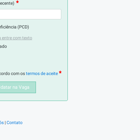
recente)
iciência (PCD)
 entre com texto
xado
ncordo com os
termos de aceite
datar na Vaga
ós
|
Contato