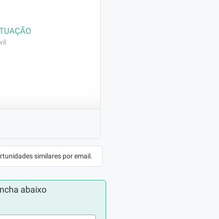
ATUAÇÃO
il
comprovação 
rtunidades similares por email.
ática na 
s
ncha abaixo