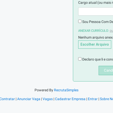
Cargo atual (ou mais 
Sou Pessoa Com Def
ou
ANEXAR CURRÍCULO:
Nenhum arquivo ane
Declaro que li e co
Candi
Powered By
RecrutaSimples
Contratar
|
Anunciar Vaga
|
Vagas
|
Cadastrar Empresa
|
Entrar
|
Sobre N