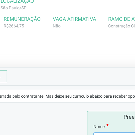
LOCALIZAÇÃO
São Paulo/SP
REMUNERAÇÃO
VAGA AFIRMATIVA
RAMO DE 
R$2664,75
Não
Construção Civ
pintaria
s
mo Carpinteiro- comprovada em carteira. Caso não tenha 
errada pelo contratante. Mas deixe seu currículo abaixo para receber opo
es como ajudante e é classificado mediante comprovação pr
rio alfabetização  para leitura de projetos e especificaçõe
Pree
Nome