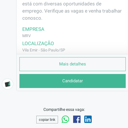
está com diversas oportunidades de 
emprego. Verifique as vagas e venha trabalhar 
conosco.
EMPRESA
MRV
LOCALIZAÇÃO
Vila Emir - São Paulo/SP
CONTRATO
Mais detalhes
CLT (Efetivo)
REMUNERAÇÃO
Candidatar
R$2801,98
VAGA AFIRMATIVA
Não
RAMO DE ATUAÇÃO
Compartilhe essa vaga:
Contabilidade/Financeiro
copiar link
BENEFÍCIOS
Vale Transporte