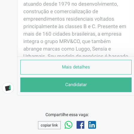
atuando desde 1979 no desenvolvimento, 
construção e comercialização de 
empreendimentos residenciais voltados 
principalmente às classes B e C. Presente em 
mais de 160 cidades brasileiras, a empresa 
integra o grupo MRV&CO, que também 
abrange marcas como Luggo, Sensia e 
Urbamais. Seu modelo de negócios é baseado 
em padronização, inovação e sustentabilidade, 
Mais detalhes
oferecendo moradias acessíveis com 
qualidade e eficiência construtiva.
Candidatar
EMPRESA
MRV Engenharia e Par ...
LOCALIZAÇÃO
Nova Iguaçu/RJ
Compartilhe essa vaga:
CONTRATO
copiar link
CLT (Efetivo)