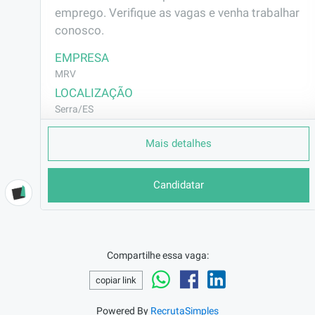
emprego. Verifique as vagas e venha trabalhar 
conosco.
EMPRESA
MRV
LOCALIZAÇÃO
Serra/ES
CONTRATO
Mais detalhes
CLT (Efetivo)
REMUNERAÇÃO
Candidatar
R$2805,97
VAGA AFIRMATIVA
Não
RAMO DE ATUAÇÃO
Compartilhe essa vaga:
Construção Civil
copiar link
BENEFÍCIOS
Vale Transporte
Powered By
RecrutaSimples
Vale Alimentação