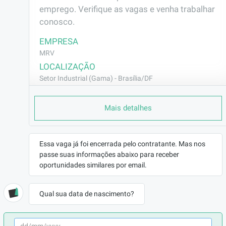
emprego. Verifique as vagas e venha trabalhar 
conosco.
EMPRESA
MRV
LOCALIZAÇÃO
Setor Industrial (Gama) - Brasília/DF
CONTRATO
Mais detalhes
CLT (Efetivo)
REMUNERAÇÃO
R$2285,80
Essa vaga já foi encerrada pelo contratante. Mas nos
VAGA AFIRMATIVA
passe suas informações abaixo para receber
Não
oportunidades similares por email.
RAMO DE ATUAÇÃO
Construção Civil
Qual sua data de nascimento?
BENEFÍCIOS
a combinar