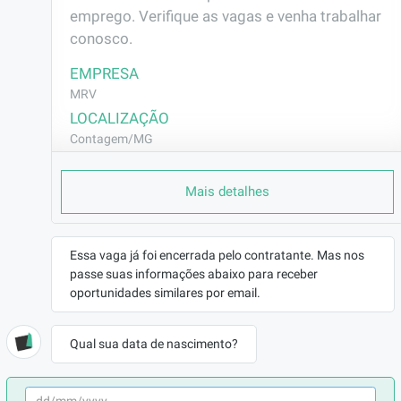
emprego. Verifique as vagas e venha trabalhar 
conosco.
EMPRESA
MRV
LOCALIZAÇÃO
Contagem/MG
CONTRATO
Mais detalhes
CLT (Efetivo)
REMUNERAÇÃO
R$2448,60
Essa vaga já foi encerrada pelo contratante. Mas nos
VAGA AFIRMATIVA
passe suas informações abaixo para receber
Não
oportunidades similares por email.
RAMO DE ATUAÇÃO
Construção Civil
Qual sua data de nascimento?
BENEFÍCIOS
a combinar