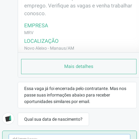
emprego. Verifique as vagas e venha trabalhar 
conosco.
EMPRESA
MRV
LOCALIZAÇÃO
Novo Aleixo - Manaus/AM
CONTRATO
Mais detalhes
CLT (Efetivo)
REMUNERAÇÃO
R$2062,44
Essa vaga já foi encerrada pelo contratante. Mas nos
VAGA AFIRMATIVA
passe suas informações abaixo para receber
Não
oportunidades similares por email.
RAMO DE ATUAÇÃO
Engenharia
Qual sua data de nascimento?
BENEFÍCIOS
Vale Transporte