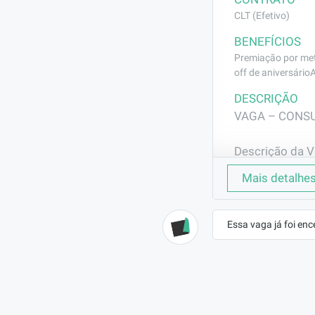
CLT (Efetivo)
BENEFÍCIOS
Premiação por met
off de aniversário
DESCRIÇÃO
VAGA – CONSU
Descrição da V
Mais detalhe
A GRAFNET está
foco em result
Essa vaga já foi enc
O profissional 
compreender as
negociações qu
Buscamos pesso