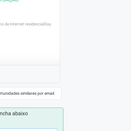
o de internet residencialDay
 visão estratégica e 
 negócios.

rtunidades similares por email.
orporativo, 
das e conduzir 
ncha abaixo
elacionamentos 