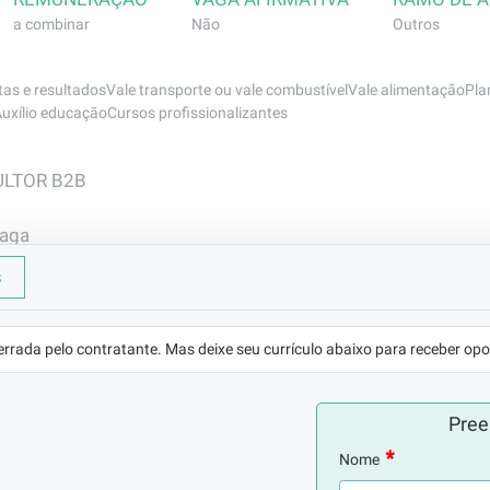
a combinar
Não
Outros
as e resultadosVale transporte ou vale combustívelVale alimentaçãoPlan
Auxílio educaçãoCursos profissionalizantes
LTOR B2B

aga

s
 em busca de um(a) Consultor(a) B2B com perfil consultivo,
ados para atuar na prospecção e desenvolvimento de novos
errada pelo contratante. Mas deixe seu currículo abaixo para receber opo
será responsável por identificar oportunidades no mercado c
 necessidades dos clientes, elaborar soluções personaliza
Pree
e contribuam para o crescimento sustentável da empresa.

Nome
as comunicativas, proativas e que gostem de construir r