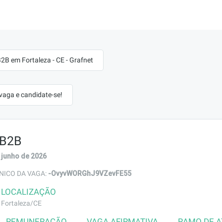
2B em Fortaleza - CE - Grafnet
 vaga e candidate-se!
 B2B
 junho de 2026
-OvyvWORGhJ9VZevFE55
NICO DA VAGA:
LOCALIZAÇÃO
Fortaleza/CE
REMUNERAÇÃO
VAGA AFIRMATIVA
RAMO DE 