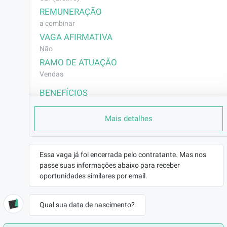
REMUNERAÇÃO
a combinar
VAGA AFIRMATIVA
Não
RAMO DE ATUAÇÃO
Vendas
BENEFÍCIOS
a combinar
Mais detalhes
DESCRIÇÃO
Nós estamos em busca de um(a) Consultor(a) 
de Vendas para se juntar ao nosso time.

Essa vaga já foi encerrada pelo contratante. Mas nos
pessoa será responsável por atender clientes 
passe suas informações abaixo para receber
via canais digitais realizar apresentação de 
oportunidades similares por email.
produtos esclarecer dúvidas e orientar sobre 
soluções adequadas às necessidades de cada 
Qual sua data de nascimento?
cliente. No dia a dia irá acompanhar pedidos e 
negociações registrar interações em sistemas 