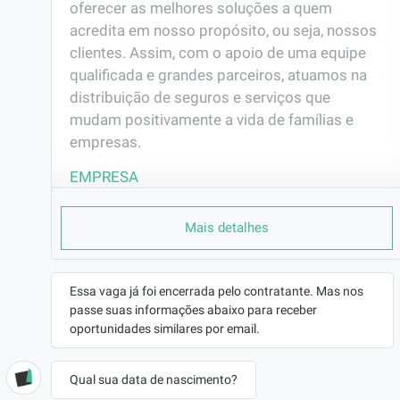
oferecer as melhores soluções a quem 
acredita em nosso propósito, ou seja, nossos 
clientes. Assim, com o apoio de uma equipe 
qualificada e grandes parceiros, atuamos na 
distribuição de seguros e serviços que 
mudam positivamente a vida de famílias e 
empresas.
EMPRESA
IGUAÇU ADMINISTRAÇÃO ...
LOCALIZAÇÃO
Mais detalhes
Cascavel/PR
CONTRATO
Essa vaga já foi encerrada pelo contratante. Mas nos
Prestador de Serviços (PJ)
passe suas informações abaixo para receber
REMUNERAÇÃO
oportunidades similares por email.
a combinar
VAGA AFIRMATIVA
Qual sua data de nascimento?
Não