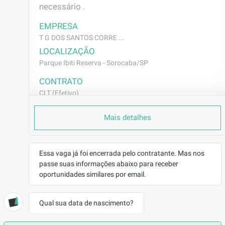
necessário .
EMPRESA
T G DOS SANTOS CORRE ...
LOCALIZAÇÃO
Parque Ibiti Reserva - Sorocaba/SP
CONTRATO
CLT (Efetivo)
REMUNERAÇÃO
Mais detalhes
R$1437,73
VAGA AFIRMATIVA
Não
Essa vaga já foi encerrada pelo contratante. Mas nos
RAMO DE ATUAÇÃO
passe suas informações abaixo para receber
Vendas
oportunidades similares por email.
BENEFÍCIOS
a combinar
Qual sua data de nascimento?
DESCRIÇÃO