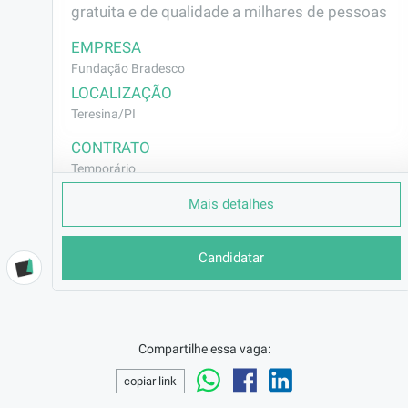
gratuita e de qualidade a milhares de pessoas
EMPRESA
Fundação Bradesco
LOCALIZAÇÃO
Teresina/PI
CONTRATO
Temporário
REMUNERAÇÃO
Mais detalhes
a combinar
VAGA AFIRMATIVA
Candidatar
Não
RAMO DE ATUAÇÃO
Hotéis/Restaurantes
BENEFÍCIOS
Compartilhe essa vaga:
a combinar
copiar link
DESCRIÇÃO