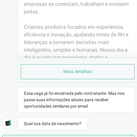
empresas se conectam, trabalham e evoluem 
juntas..

Criamos produtos focados em experiência, 
eficiência e inovação, ajudando times de RH e 
lideranças a tomarem decisões mais 
inteligentes, simples e humanas. Nosso dia a 
dia é guiado por tecnologia, dados e, 
principalmente, pela crença de que boas 
Mais detalhes
ferramentas potencializam pessoas.

Somos um time em constante construção, 
Essa vaga já foi encerrada pelo contratante. Mas nos
que valoriza autonomia, colaboração e 
passe suas informações abaixo para receber
aprendizado contínuo. Aqui, incentivamos a 
oportunidades similares por email.
troca de ideias, a experimentação e a 
responsabilidade sobre o impacto do que 
Qual sua data de nascimento?
entregamos.
